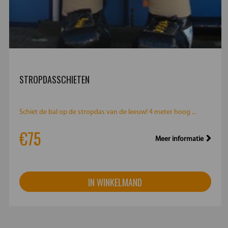
STROPDASSCHIETEN
Schiet de bal op de stropdas van de leeuw! 4 meter hoog ...
€75
Meer informatie
IN WINKELMAND