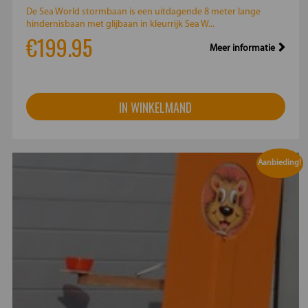
De Sea World stormbaan is een uitdagende 8 meter lange
hindernisbaan met glijbaan in kleurrijk Sea W...
€199.95
Meer informatie
IN WINKELMAND
Aanbieding!