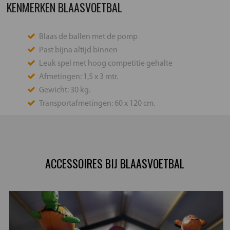
KENMERKEN BLAASVOETBAL
Blaas de ballen met de pomp
Past bijna altijd binnen
Leuk spel met hoog competitie gehalte
Afmetingen: 1,5 x 3 mtr.
Gewicht: 30 kg.
Transportafmetingen: 60 x 120 cm.
ACCESSOIRES BIJ BLAASVOETBAL