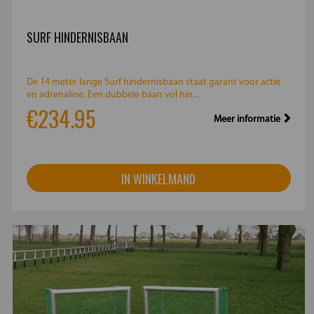
SURF HINDERNISBAAN
De 14 meter lange Surf hindernisbaan staat garant voor actie
en adrenaline. Een dubbele baan vol hin...
€234.95
Meer informatie
IN WINKELMAND