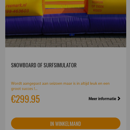
SNOWBOARD OF SURFSIMULATOR
Wordt aangepast aan seizoen maar is in altijd leuk en een
groot succes !...
€299.95
Meer informatie
IN WINKELMAND