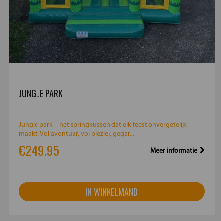
JUNGLE PARK
Jungle park – het springkussen dat elk feest onvergetelijk
maakt! Vol avontuur, vol plezier, gegar...
€249.95
Meer informatie
IN WINKELMAND