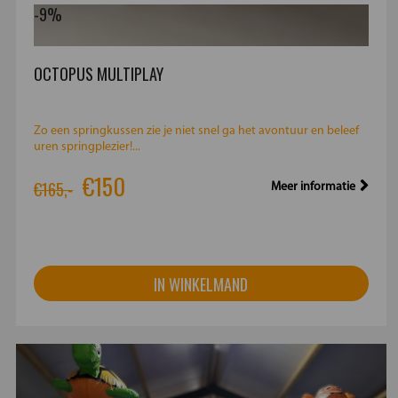
-9%
OCTOPUS MULTIPLAY
Zo een springkussen zie je niet snel ga het avontuur en beleef
uren springplezier!...
€150
€165,-
Meer informatie
IN WINKELMAND