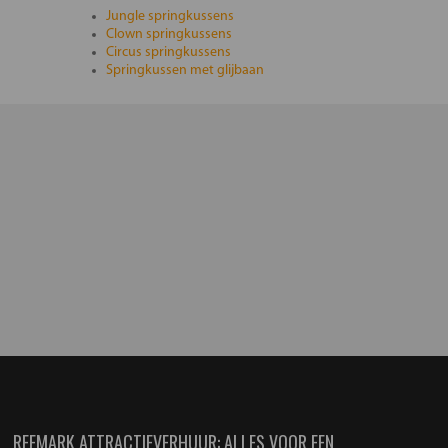
Jungle springkussens
Clown springkussens
Circus springkussens
Springkussen met glijbaan
REEMARK ATTRACTIEVERHUUR: ALLES VOOR EEN