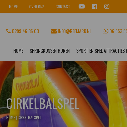
HOME
OVER ONS
CONTACT
0299 46 36 03
INFO@REEMARK.NL
06 553 5
HOME
SPRINGKUSSEN HUREN
SPORT EN SPEL ATTRACTIES
CIRKELBALSPEL
HOME
|
CIRKELBALSPEL