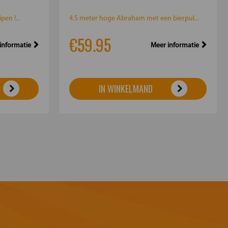
pen !...
4.5 meter hoge Abraham met een bierpul...
€59.95
informatie
Meer informatie
IN WINKELMAND