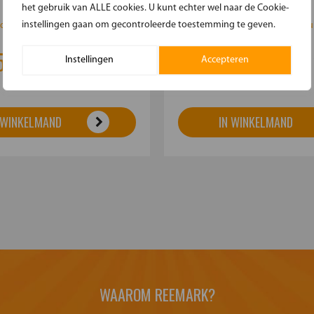
het gebruik van ALLE cookies. U kunt echter wel naar de Cookie-
instellingen gaan om gecontroleerde toestemming te geven.
drie ballen de koppen omver ...
De race tegen elkaar 8 meter krui
5
€34.95
Instellingen
Accepteren
Meer informatie
Meer 
 WINKELMAND
IN WINKELMAND
WAAROM REEMARK?