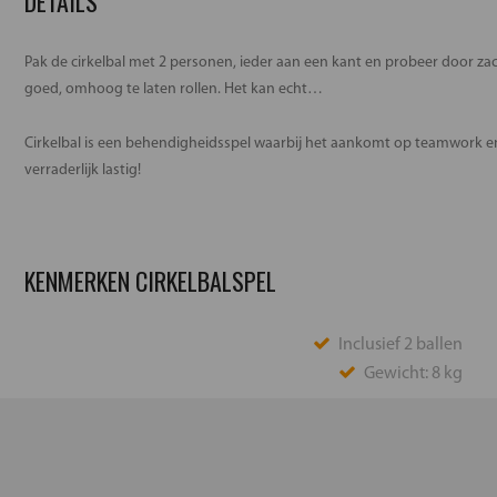
DETAILS
Pak de cirkelbal met 2 personen, ieder aan een kant en probeer door zac
goed, omhoog te laten rollen. Het kan echt…
Cirkelbal is een behendigheidsspel waarbij het aankomt op teamwork en 
verraderlijk lastig!
KENMERKEN CIRKELBALSPEL
Inclusief 2 ballen
Gewicht: 8 kg