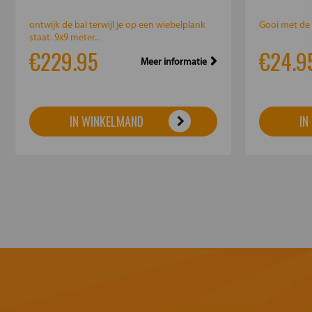
ontwijk de bal terwijl je op een wiebelplank
Gooi met de 
staat. 9x9 meter...
€229.95
€24.9
Meer informatie
IN WINKELMAND
IN