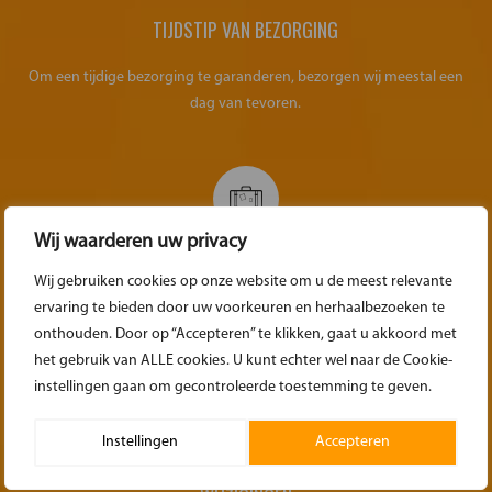
TIJDSTIP VAN BEZORGING
Om een tijdige bezorging te garanderen, bezorgen wij meestal een
dag van tevoren.
Wij waarderen uw privacy
OVER HET OPHALEN
Wij gebruiken cookies op onze website om u de meest relevante
ervaring te bieden door uw voorkeuren en herhaalbezoeken te
Zorg dat bij het ophalen de materialen weer gedemonteerd/opgerold
onthouden. Door op “Accepteren” te klikken, gaat u akkoord met
klaar staan voor transport. Zoals het ook geleverd is.
het gebruik van ALLE cookies. U kunt echter wel naar de Cookie-
instellingen gaan om gecontroleerde toestemming te geven.
Instellingen
Accepteren