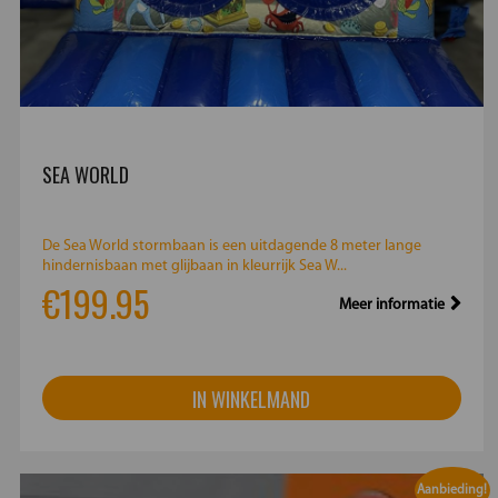
SEA WORLD
De Sea World stormbaan is een uitdagende 8 meter lange
hindernisbaan met glijbaan in kleurrijk Sea W...
€199.95
Meer informatie
IN WINKELMAND
Aanbieding!