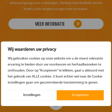
uiteraard graag voor u bezorgen. Dankzij onze flexibele service
hoeft u zich nergens zorgen over te maken.
MEER INFORMATIE
Wij waarderen uw privacy
Wij gebruiken cookies op onze website om u de meest relevante
DE BEZORGKOSTEN
ervaring te bieden door uw voorkeuren en herhaalbezoeken te
onthouden. Door op “Accepteren” te klikken, gaat u akkoord met
Voor het door ons laten bezorgen van uw bestelling berekenen wij
het gebruik van ALLE cookies. U kunt echter wel naar de Cookie-
€0,73 per gereden kilometer.
instellingen gaan om gecontroleerde toestemming te geven.
Instellingen
Accepteren