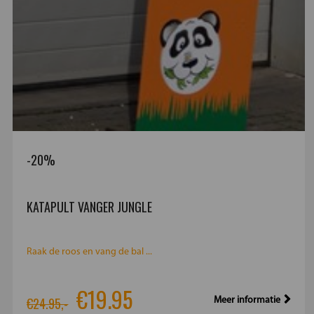
-20%
KATAPULT VANGER JUNGLE
Raak de roos en vang de bal ...
€19.95
€24.95,-
Meer informatie