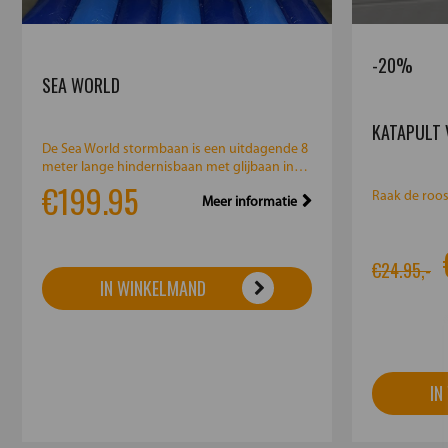
-20%
SEA WORLD
KATAPULT 
De Sea World stormbaan is een uitdagende 8
meter lange hindernisbaan met glijbaan in
€199.95
kleurrijk Sea W...
Raak de roos 
Meer informatie
€24.95,-
IN WINKELMAND
IN