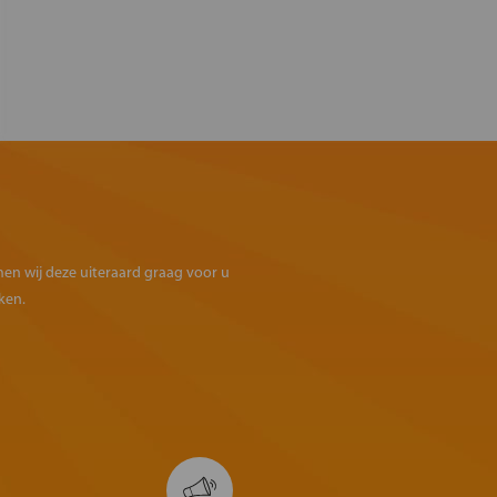
omen wij deze uiteraard graag voor u
ken.