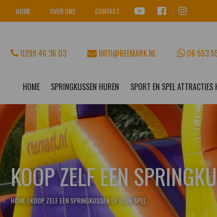
HOME
OVER ONS
CONTACT
0299 46 36 03
INFO@REEMARK.NL
06 553 5
HOME
SPRINGKUSSEN HUREN
SPORT EN SPEL ATTRACTIES
KOOP ZELF EEN SPRINGKU
HOME
|
KOOP ZELF EEN SPRINGKUSSEN OF LEUK SPEL