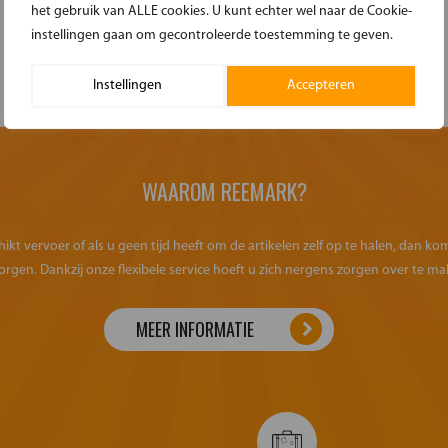
het gebruik van ALLE cookies. U kunt echter wel naar de Cookie-
instellingen gaan om gecontroleerde toestemming te geven.
Instellingen
Accepteren
WAAROM REEMARK?
kt vervoer of als u geen tijd heeft om de artikelen zelf op te halen, dan k
orgen. Dankzij onze flexibele service hoeft u zich nergens zorgen over te ma
MEER INFORMATIE