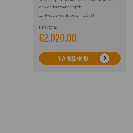
Wil je dit product laten op- en afbouwen? Kies
dan onderstaande optie.
Met op- en afbouw
€35.00
Final total
€
2,020.00
IN WINKELMAND