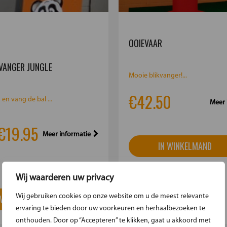
OOIEVAAR
VANGER JUNGLE
Mooie blikvanger!...
€42.50
en vang de bal ...
Meer 
€19.95
Meer informatie
IN WINKELMAND
Wij waarderen uw privacy
 WINKELMAND
Wij gebruiken cookies op onze website om u de meest relevante
ervaring te bieden door uw voorkeuren en herhaalbezoeken te
onthouden. Door op “Accepteren” te klikken, gaat u akkoord met