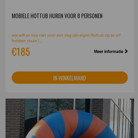
MOBIELE HOTTUB HUREN VOOR 8 PERSONEN
wie wilt er nou niet voor een dag zijn eigen Hottub op ze erf
hebben staan !...
€185
Meer informatie
IN WINKELMAND