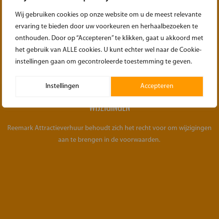
OVER HET OPHALEN
Wij gebruiken cookies op onze website om u de meest relevante
Zorg dat bij het ophalen de materialen weer gedemonteerd/opgerold
ervaring te bieden door uw voorkeuren en herhaalbezoeken te
klaar staan voor transport. Zoals het ook geleverd is.
onthouden. Door op “Accepteren” te klikken, gaat u akkoord met
het gebruik van ALLE cookies. U kunt echter wel naar de Cookie-
instellingen gaan om gecontroleerde toestemming te geven.
Instellingen
Accepteren
WIJZIGINGEN
Reemark Attractieverhuur behoudt zich het recht voor om wijzigingen
aan te brengen in de voorwaarden.