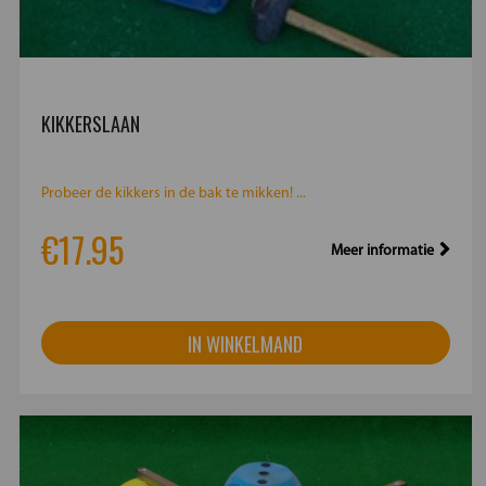
KIKKERSLAAN
Probeer de kikkers in de bak te mikken! ...
€17.95
Meer informatie
IN WINKELMAND