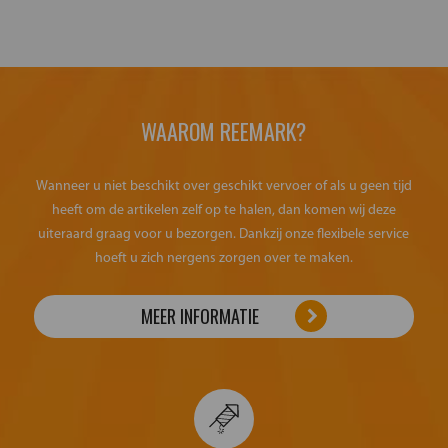
WAAROM REEMARK?
Wanneer u niet beschikt over geschikt vervoer of als u geen tijd
heeft om de artikelen zelf op te halen, dan komen wij deze
uiteraard graag voor u bezorgen. Dankzij onze flexibele service
hoeft u zich nergens zorgen over te maken.
MEER INFORMATIE