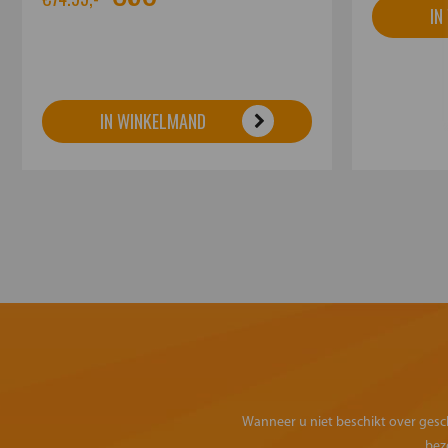
IN
IN WINKELMAND
Wanneer u niet beschikt over geschi
bez