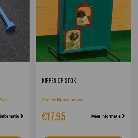
KIPPEN OP STOK
ft de
Gooi de kippen omver! ...
€17.95
informatie
Meer informatie