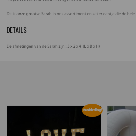
Dit is onze grootse Sarah in ons assortiment en zeker eentje die de hele 
DETAILS
De afmetingen van de Sarah zijn : 3 x 2 x 4 (L x B x H)
Aanbieding!