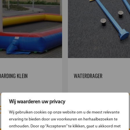
ARDING KLEIN
WATERDRAGER
 te kunnen voetballen. 12x6
Wie kan er droog blijven wie hee
concentratie er voor...
Wij waarderen uw privacy
5
€11.95
Meer informatie
Meer 
Wij gebruiken cookies op onze website om u de meest relevante
ervaring te bieden door uw voorkeuren en herhaalbezoeken te
onthouden. Door op “Accepteren” te klikken, gaat u akkoord met