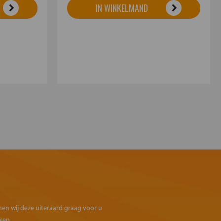
IN WINKELMAND
omen wij deze uiteraard graag voor u
ken.