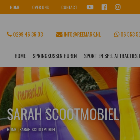
HOME
OVER ONS
CONTACT
0299 46 36 03
INFO@REEMARK.NL
06 553 5
HOME
SPRINGKUSSEN HUREN
SPORT EN SPEL ATTRACTIES
SARAH SCOOTMOBIEL
HOME
|
SARAH SCOOTMOBIEL