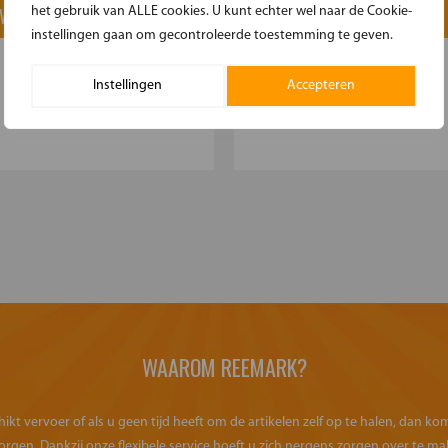
 WINKELMAND
IN WINKELMAND
het gebruik van ALLE cookies. U kunt echter wel naar de Cookie-
instellingen gaan om gecontroleerde toestemming te geven.
Instellingen
Accepteren
WAAROM REEMARK?
kt vervoer of als u geen tijd heeft om de artikelen zelf op te halen, dan k
orgen. Dankzij onze flexibele service hoeft u zich nergens zorgen over te ma