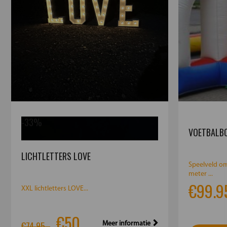
-33%
VOETBALBO
LICHTLETTERS LOVE
Speelveld om
meter ...
€99.9
XXL lichtletters LOVE...
€50
€74.95,-
Meer informatie