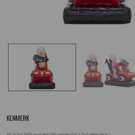
KENMERK
Als je het hebt over een blik vanger dan is het zeker deze !