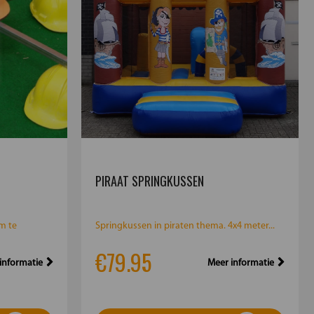
PIRAAT SPRINGKUSSEN
m te
Springkussen in piraten thema. 4x4 meter...
€79.95
informatie
Meer informatie