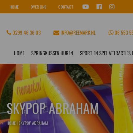
HOME
OVER ONS
CONTACT
0299 46 36 03
INFO@REEMARK.NL
06 553 5
HOME
SPRINGKUSSEN HUREN
SPORT EN SPEL ATTRACTIES
SKYPOP ABRAHAM
HOME
|
SKYPOP ABRAHAM