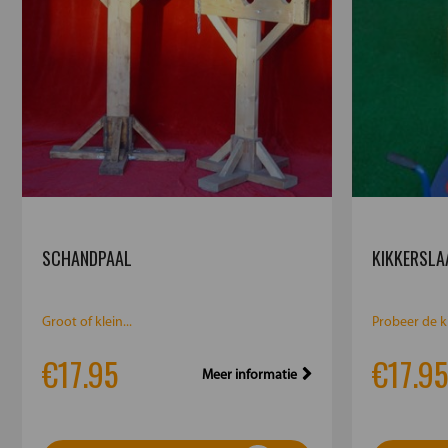
SCHANDPAAL
KIKKERSLA
Groot of klein...
Probeer de ki
€17.95
€17.95
Meer informatie