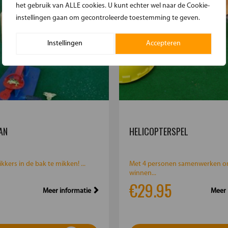
het gebruik van ALLE cookies. U kunt echter wel naar de Cookie-
instellingen gaan om gecontroleerde toestemming te geven.
Instellingen
Accepteren
AN
HELICOPTERSPEL
kkers in de bak te mikken! ...
Met 4 personen samenwerken o
winnen...
€29.95
Meer informatie
Meer 