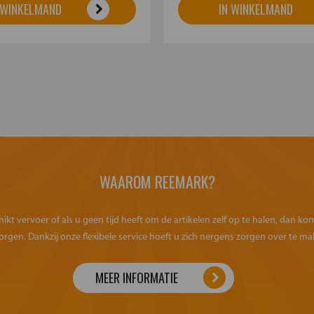
 WINKELMAND
IN WINKELMAND
WAAROM REEMARK?
kt vervoer of als u geen tijd heeft om de artikelen zelf op te halen, dan k
orgen. Dankzij onze flexibele service hoeft u zich nergens zorgen over te ma
MEER INFORMATIE