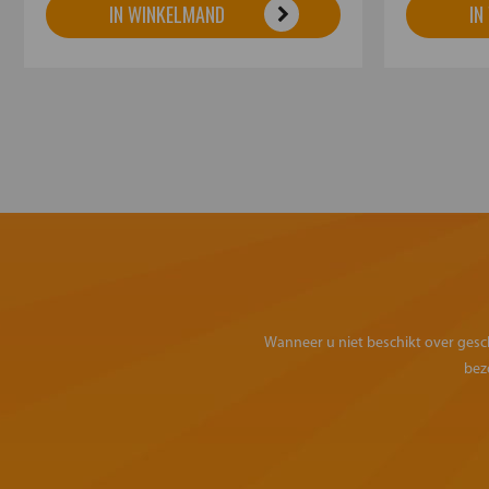
IN WINKELMAND
IN
Wanneer u niet beschikt over geschi
bez