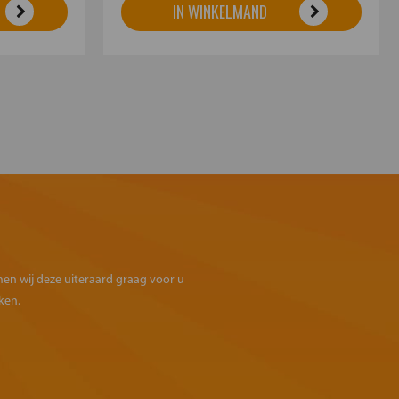
IN WINKELMAND
omen wij deze uiteraard graag voor u
ken.