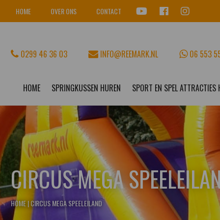
HOME
OVER ONS
CONTACT
0299 46 36 03
INFO@REEMARK.NL
06 553 5
HOME
SPRINGKUSSEN HUREN
SPORT EN SPEL ATTRACTIES
CIRCUS MEGA SPEELEILA
HOME
|
CIRCUS MEGA SPEELEILAND