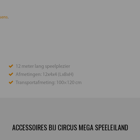
sens
.
12 meter lang speelplezier
Afmetingen: 12x4x4 (LxBxH)
Transportafmeting: 100×120 cm
ACCESSOIRES BIJ CIRCUS MEGA SPEELEILAND