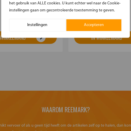
het gebruik van ALLE cookies. U kunt echter wel naar de Cookie-
€17.95
instellingen gaan om gecontroleerde toestemming te geven.
Meer informatie
Meer 
Instellingen
Accepteren
 WINKELMAND
IN WINKELMAND
WAAROM REEMARK?
kt vervoer of als u geen tijd heeft om de artikelen zelf op te halen, dan k