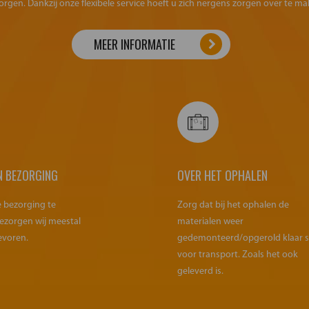
orgen. Dankzij onze flexibele service hoeft u zich nergens zorgen over te ma
MEER INFORMATIE
N BEZORGING
OVER HET OPHALEN
e bezorging te
Zorg dat bij het ophalen de
ezorgen wij meestal
materialen weer
evoren.
gedemonteerd/opgerold klaar 
voor transport. Zoals het ook
geleverd is.