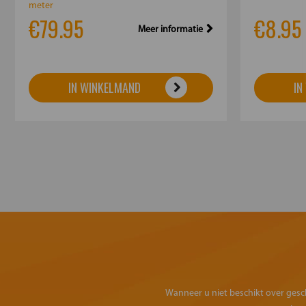
meter
€79.95
€8.95
...
Meer informatie
IN WINKELMAND
IN
Wanneer u niet beschikt over geschi