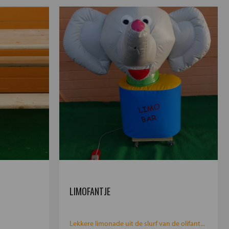
LIMOFANTJE
Lekkere limonade uit de slurf van de olifant...