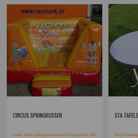
CIRCUS SPRINGKUSSEN
STA TAFEL
Leuk, klein springkussen met circus print. 3x4
Altijd handig, 