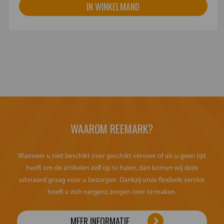
IN WINKELMAND
WAAROM REEMARK?
Wanneer u niet beschikt over geschikt vervoer of als u geen tijd
heeft om de artikelen zelf op te halen, dan komen wij deze
uiteraard graag voor u bezorgen. Dankzij onze flexibele service
hoeft u zich nergens zorgen over te maken.
MEER INFORMATIE