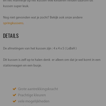
en het mannetje op het kussen vele kinderen vinden daarom dit
kussen super leuk.
Nog niet gevonden wat je zocht? Bekijk ook onze andere
springkussens
.
DETAILS
De afmetingen van het kussen zijn : 4 x 4 x 5 ( LxBxH )
Dit kussen is zelf op te halen denk er alleen om dat je wel komt in een
stationwagen en een busje.
Grote aantrekkingskracht
Prachtige kleuren
vele mogelijkheden