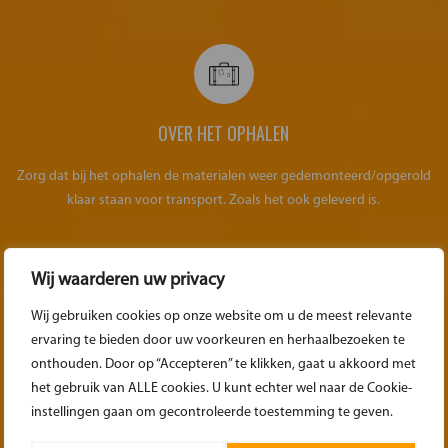
OVER HET OPHALEN
Zorg dat bij het ophalen de materialen weer gedemonteerd/opgerold
klaar staan voor transport. Zoals het ook geleverd is.
Wij waarderen uw privacy
Wij gebruiken cookies op onze website om u de meest relevante
WIJZIGINGEN
ervaring te bieden door uw voorkeuren en herhaalbezoeken te
onthouden. Door op “Accepteren” te klikken, gaat u akkoord met
het gebruik van ALLE cookies. U kunt echter wel naar de Cookie-
Reemark Attractieverhuur behoudt zich het recht voor om wijzigingen
instellingen gaan om gecontroleerde toestemming te geven.
aan te brengen in de voorwaarden.