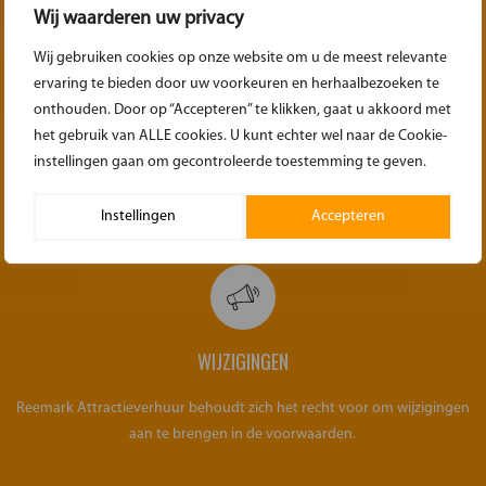
Wij waarderen uw privacy
Wij gebruiken cookies op onze website om u de meest relevante
ervaring te bieden door uw voorkeuren en herhaalbezoeken te
onthouden. Door op “Accepteren” te klikken, gaat u akkoord met
OVER HET OPHALEN
het gebruik van ALLE cookies. U kunt echter wel naar de Cookie-
instellingen gaan om gecontroleerde toestemming te geven.
Zorg dat bij het ophalen de materialen weer gedemonteerd/opgerold
klaar staan voor transport. Zoals het ook geleverd is.
Instellingen
Accepteren
WIJZIGINGEN
Reemark Attractieverhuur behoudt zich het recht voor om wijzigingen
aan te brengen in de voorwaarden.