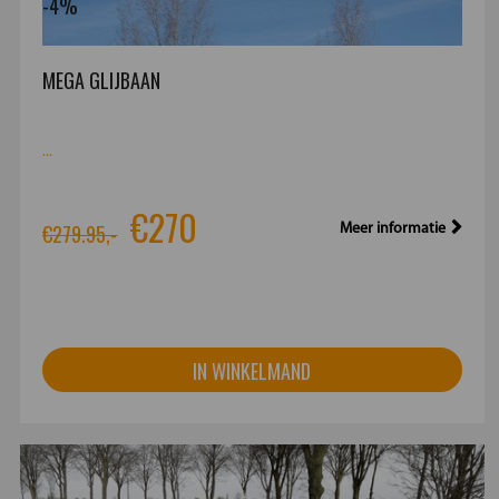
-4%
MEGA GLIJBAAN
...
€270
€279.95,-
Meer informatie
IN WINKELMAND