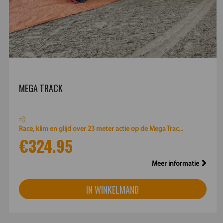
MEGA TRACK
💨
Race, klim en glijd over 23 meter actie op de Mega Trac...
€324.95
Meer informatie
IN WINKELMAND