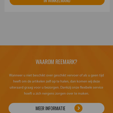
IN WINKELMAND
WAAROM REEMARK?
Wanneer u niet beschikt over geschikt vervoer of als u geen tijd
heeft om de artikelen zelf op te halen, dan komen wij deze
uiteraard graag voor u bezorgen. Dankzij onze flexibele service
hoeft u zich nergens zorgen over te maken.
MEER INFORMATIE