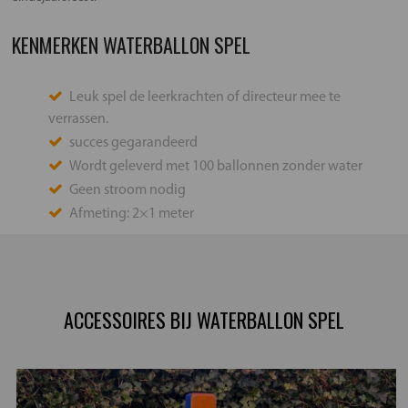
KENMERKEN WATERBALLON SPEL
Leuk spel de leerkrachten of directeur mee te
verrassen.
succes gegarandeerd
Wordt geleverd met 100 ballonnen zonder water
Geen stroom nodig
Afmeting: 2×1 meter
ACCESSOIRES BIJ WATERBALLON SPEL