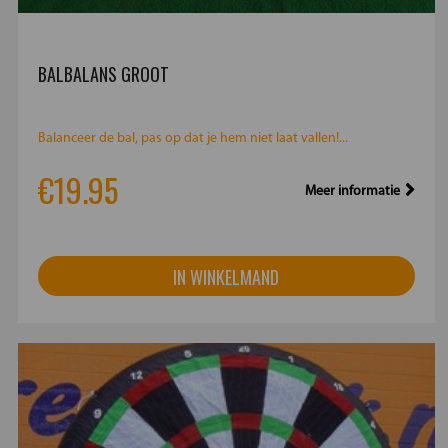
BALBALANS GROOT
Balanceer de bal, pas op dat je hem niet laat vallen!...
€19.95
Meer informatie
IN WINKELMAND