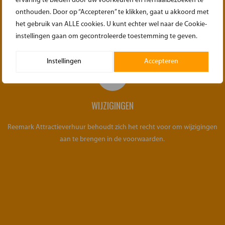
ervaring te bieden door uw voorkeuren en herhaalbezoeken te
onthouden. Door op “Accepteren” te klikken, gaat u akkoord met
Zorg dat bij het ophalen de materialen weer gedemonteerd/opgerold
het gebruik van ALLE cookies. U kunt echter wel naar de Cookie-
klaar staan voor transport. Zoals het ook geleverd is.
instellingen gaan om gecontroleerde toestemming te geven.
Instellingen
Accepteren
WIJZIGINGEN
Reemark Attractieverhuur behoudt zich het recht voor om wijzigingen
aan te brengen in de voorwaarden.