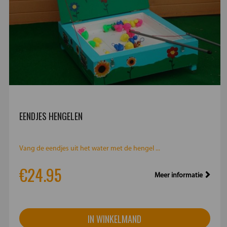
EENDJES HENGELEN
Vang de eendjes uit het water met de hengel ...
€24.95
Meer informatie
IN WINKELMAND