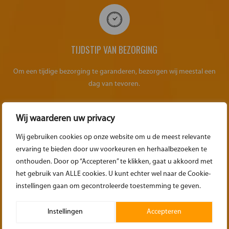
TIJDSTIP VAN BEZORGING
Om een tijdige bezorging te garanderen, bezorgen wij meestal een
dag van tevoren.
Wij waarderen uw privacy
Wij gebruiken cookies op onze website om u de meest relevante
ervaring te bieden door uw voorkeuren en herhaalbezoeken te
OVER HET OPHALEN
onthouden. Door op “Accepteren” te klikken, gaat u akkoord met
het gebruik van ALLE cookies. U kunt echter wel naar de Cookie-
Zorg dat bij het ophalen de materialen weer gedemonteerd/opgerold
instellingen gaan om gecontroleerde toestemming te geven.
klaar staan voor transport. Zoals het ook geleverd is.
Instellingen
Accepteren