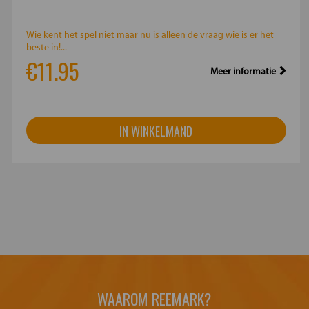
Wie kent het spel niet maar nu is alleen de vraag wie is er het
beste in!...
€11.95
Meer informatie
IN WINKELMAND
WAAROM REEMARK?