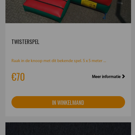
TWISTERSPEL
Raak in de knoop met dit bekende spel. 5 x 5 meter ...
€70
Meer informatie
IN WINKELMAND