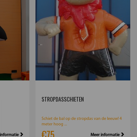
STROPDASSCHIETEN
Schiet de bal op de stropdas van de leeuw! 4
meter hoog ...
€75
informatie
Meer informatie