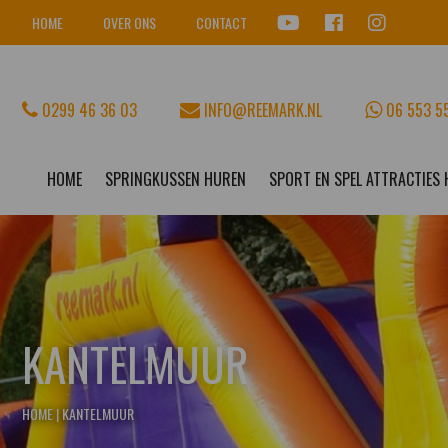
HOME
OVER ONS
CONTACT
0299 46 36 03
INFO@REEMARK.NL
06 553 5
HOME
SPRINGKUSSEN HUREN
SPORT EN SPEL ATTRACTIES
KANTELMUUR
HOME
|
KANTELMUUR