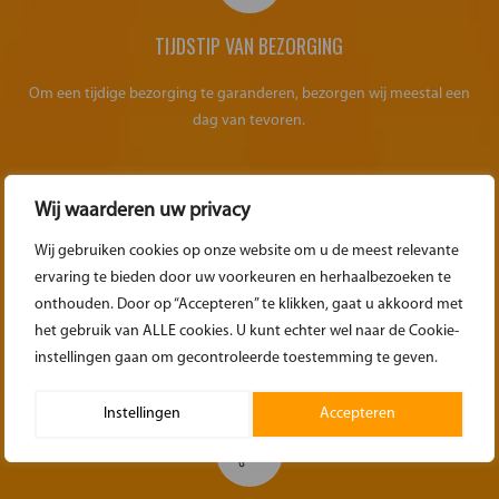
TIJDSTIP VAN BEZORGING
Om een tijdige bezorging te garanderen, bezorgen wij meestal een
dag van tevoren.
Wij waarderen uw privacy
Wij gebruiken cookies op onze website om u de meest relevante
OVER HET OPHALEN
ervaring te bieden door uw voorkeuren en herhaalbezoeken te
onthouden. Door op “Accepteren” te klikken, gaat u akkoord met
het gebruik van ALLE cookies. U kunt echter wel naar de Cookie-
Zorg dat bij het ophalen de materialen weer gedemonteerd/opgerold
instellingen gaan om gecontroleerde toestemming te geven.
klaar staan voor transport. Zoals het ook geleverd is.
Instellingen
Accepteren