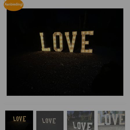
🔍
Aanbieding!