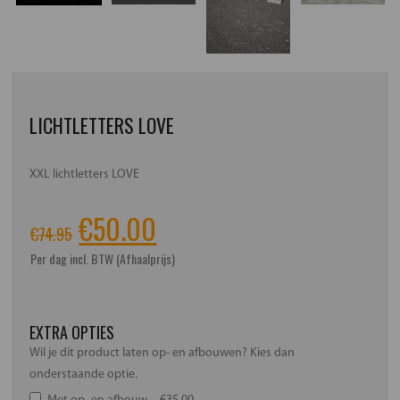
LICHTLETTERS LOVE
XXL lichtletters LOVE
Oorspronkelijke
Huidige
€
50.00
€
74.95
prijs
prijs
Per dag incl. BTW (Afhaalprijs)
was:
is:
EXTRA OPTIES
€74.95.
€50.00.
Wil je dit product laten op- en afbouwen? Kies dan
onderstaande optie.