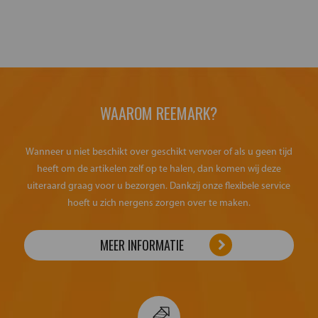
WAAROM REEMARK?
Wanneer u niet beschikt over geschikt vervoer of als u geen tijd
heeft om de artikelen zelf op te halen, dan komen wij deze
uiteraard graag voor u bezorgen. Dankzij onze flexibele service
hoeft u zich nergens zorgen over te maken.
MEER INFORMATIE