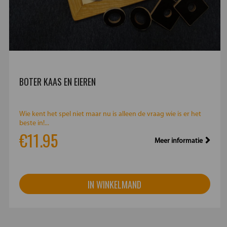
BOTER KAAS EN EIEREN
Wie kent het spel niet maar nu is alleen de vraag wie is er het
beste in!...
€11.95
Meer informatie
IN WINKELMAND