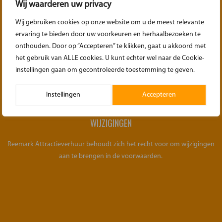
Wij waarderen uw privacy
OVER HET OPHALEN
Wij gebruiken cookies op onze website om u de meest relevante
ervaring te bieden door uw voorkeuren en herhaalbezoeken te
Zorg dat bij het ophalen de materialen weer gedemonteerd/opgerold
onthouden. Door op “Accepteren” te klikken, gaat u akkoord met
klaar staan voor transport. Zoals het ook geleverd is.
het gebruik van ALLE cookies. U kunt echter wel naar de Cookie-
instellingen gaan om gecontroleerde toestemming te geven.
Instellingen
Accepteren
WIJZIGINGEN
Reemark Attractieverhuur behoudt zich het recht voor om wijzigingen
aan te brengen in de voorwaarden.