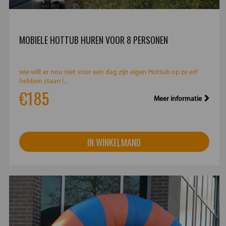
MOBIELE HOTTUB HUREN VOOR 8 PERSONEN
wie wilt er nou niet voor een dag zijn eigen Hottub op ze erf
hebben staan !...
€185
Meer informatie
IN WINKELMAND