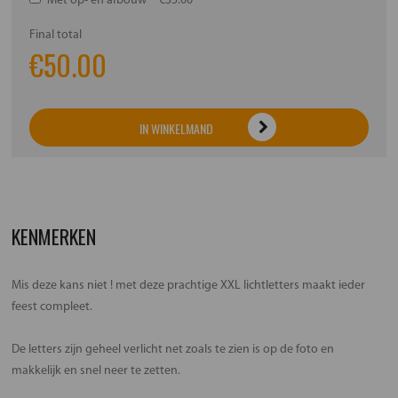
Met op- en afbouw
€35.00
Final total
€
50.00
IN WINKELMAND
KENMERKEN
Mis deze kans niet ! met deze prachtige XXL lichtletters maakt ieder
feest compleet.
De letters zijn geheel verlicht net zoals te zien is op de foto en
makkelijk en snel neer te zetten.