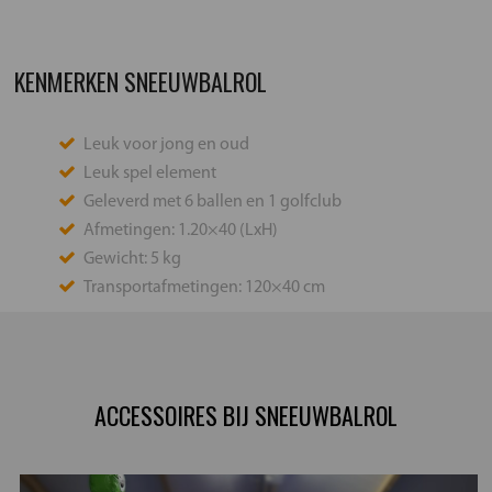
KENMERKEN SNEEUWBALROL
Leuk voor jong en oud
Leuk spel element
Geleverd met 6 ballen en 1 golfclub
Afmetingen: 1.20×40 (LxH)
Gewicht: 5 kg
Transportafmetingen: 120×40 cm
ACCESSOIRES BIJ SNEEUWBALROL