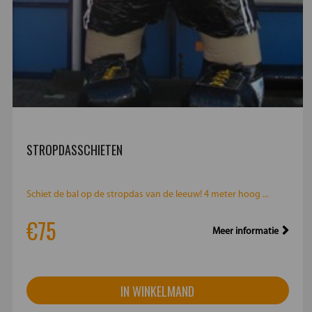
STROPDASSCHIETEN
Schiet de bal op de stropdas van de leeuw! 4 meter hoog ...
€75
Meer informatie
IN WINKELMAND