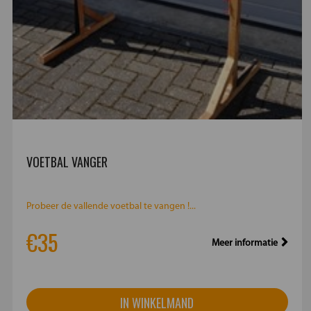
VOETBAL VANGER
Probeer de vallende voetbal te vangen !...
€35
Meer informatie
IN WINKELMAND