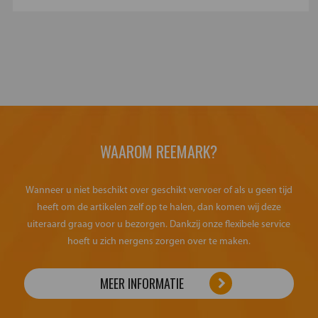
WAAROM REEMARK?
Wanneer u niet beschikt over geschikt vervoer of als u geen tijd
heeft om de artikelen zelf op te halen, dan komen wij deze
uiteraard graag voor u bezorgen. Dankzij onze flexibele service
hoeft u zich nergens zorgen over te maken.
MEER INFORMATIE