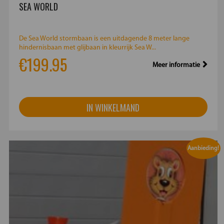
SEA WORLD
De Sea World stormbaan is een uitdagende 8 meter lange
hindernisbaan met glijbaan in kleurrijk Sea W...
€199.95
Meer informatie
IN WINKELMAND
Aanbieding!