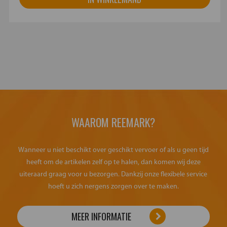
WAAROM REEMARK?
Wanneer u niet beschikt over geschikt vervoer of als u geen tijd
heeft om de artikelen zelf op te halen, dan komen wij deze
uiteraard graag voor u bezorgen. Dankzij onze flexibele service
hoeft u zich nergens zorgen over te maken.
MEER INFORMATIE