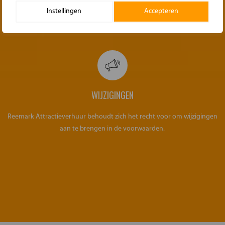
Zorg dat bij het ophalen de materialen weer gedemonteerd/opgerold
Instellingen
Accepteren
klaar staan voor transport. Zoals het ook geleverd is.
WIJZIGINGEN
Reemark Attractieverhuur behoudt zich het recht voor om wijzigingen
aan te brengen in de voorwaarden.