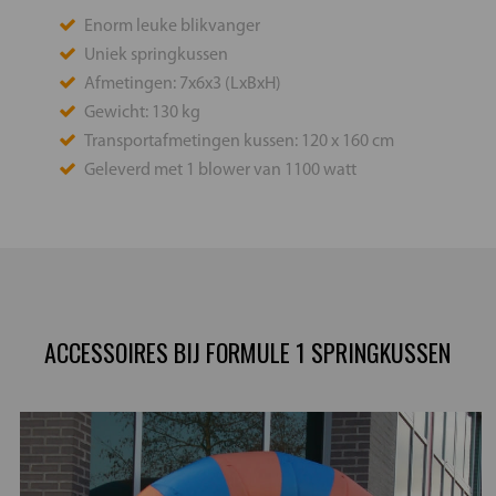
Enorm leuke blikvanger
Uniek springkussen
Afmetingen: 7x6x3 (LxBxH)
Gewicht: 130 kg
Transportafmetingen kussen: 120 x 160 cm
Geleverd met 1 blower van 1100 watt
ACCESSOIRES BIJ FORMULE 1 SPRINGKUSSEN