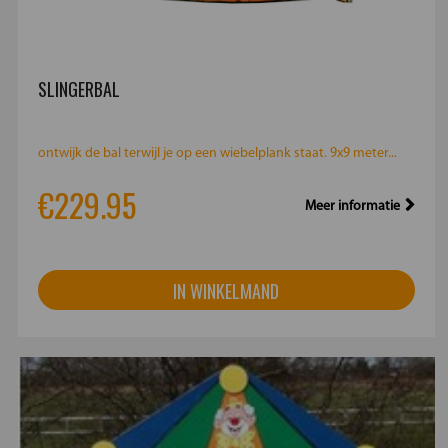
SLINGERBAL
ontwijk de bal terwijl je op een wiebelplank staat. 9x9 meter...
€229.95
Meer informatie
IN WINKELMAND