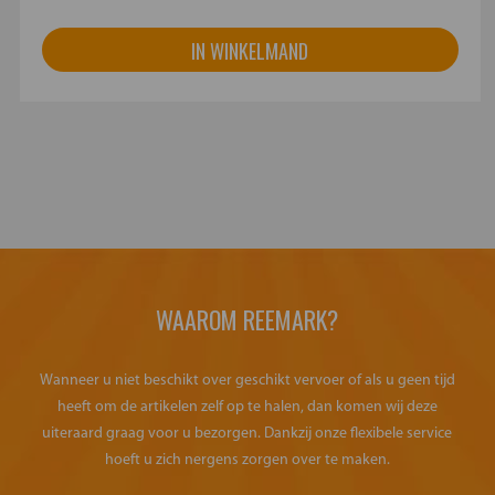
IN WINKELMAND
WAAROM REEMARK?
Wanneer u niet beschikt over geschikt vervoer of als u geen tijd
heeft om de artikelen zelf op te halen, dan komen wij deze
uiteraard graag voor u bezorgen. Dankzij onze flexibele service
hoeft u zich nergens zorgen over te maken.