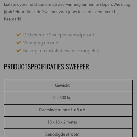
laatste overeind staan om de overwinning binnen te slepen. Wie daag
jij uit? Huur direct de Sweeper voor jouw feest of evenement bij
Reemark!
De bekende Sweeper van wipe out
Voor jong en oud
Bezorg- en installatieservice mogelijk
PRODUCTSPECIFICATIES SWEEPER
Gewicht
Ca. 500 kg
Plaatsingsruimte L x B x H
10 x 10 x 2 meter
Benodigde stroom