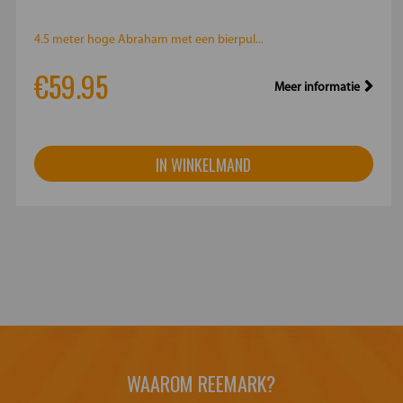
4.5 meter hoge Abraham met een bierpul...
€59.95
Meer informatie
IN WINKELMAND
WAAROM REEMARK?