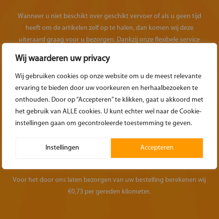
Wanneer u niet beschikt over geschikt vervoer of als u geen tijd
heeft om de artikelen zelf op te halen, dan komen wij deze
uiteraard graag voor u bezorgen. Dankzij onze flexibele service
hoeft u zich nergens zorgen over te maken.
Wij waarderen uw privacy
Wij gebruiken cookies op onze website om u de meest relevante
MEER INFORMATIE
ervaring te bieden door uw voorkeuren en herhaalbezoeken te
onthouden. Door op “Accepteren” te klikken, gaat u akkoord met
het gebruik van ALLE cookies. U kunt echter wel naar de Cookie-
instellingen gaan om gecontroleerde toestemming te geven.
Instellingen
Accepteren
DE BEZORGKOSTEN
Voor het door ons laten bezorgen van uw bestelling berekenen wij
€0,73 per gereden kilometer.