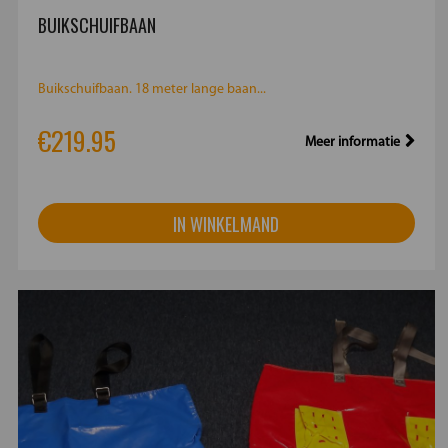
BUIKSCHUIFBAAN
Buikschuifbaan. 18 meter lange baan...
€219.95
Meer informatie
IN WINKELMAND