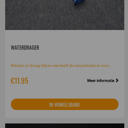
WATERDRAGER
Wie kan er droog blijven wie heeft de concentratie er voor...
€11.95
Meer informatie
IN WINKELMAND