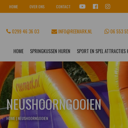
HOME
OVER ONS
CONTACT
0299 46 36 03
INFO@REEMARK.NL
06 553 5
HOME
SPRINGKUSSEN HUREN
SPORT EN SPEL ATTRACTIES
NEUSHOORNGOOIEN
HOME
|
NEUSHOORNGOOIEN