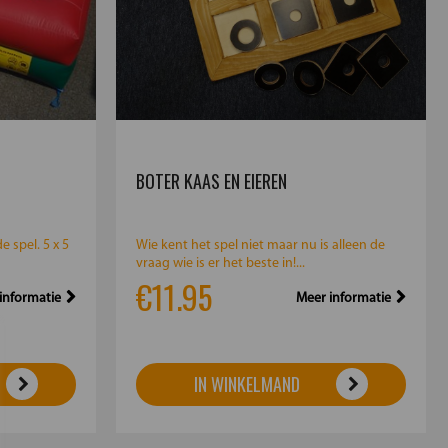
BOTER KAAS EN EIEREN
 spel. 5 x 5
Wie kent het spel niet maar nu is alleen de
vraag wie is er het beste in!...
€11.95
informatie
Meer informatie
IN WINKELMAND