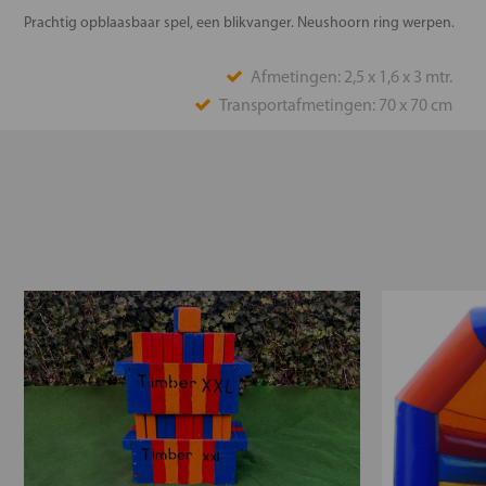
Prachtig opblaasbaar spel, een blikvanger. Neushoorn ring werpen.
Afmetingen: 2,5 x 1,6 x 3 mtr.
Transportafmetingen: 70 x 70 cm