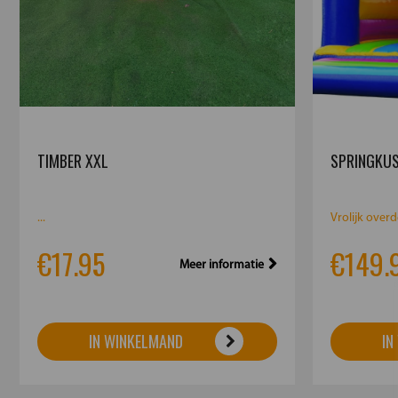
TIMBER XXL
SPRINGKUS
...
Vrolijk overd
€17.95
€149.
Meer informatie
IN WINKELMAND
IN