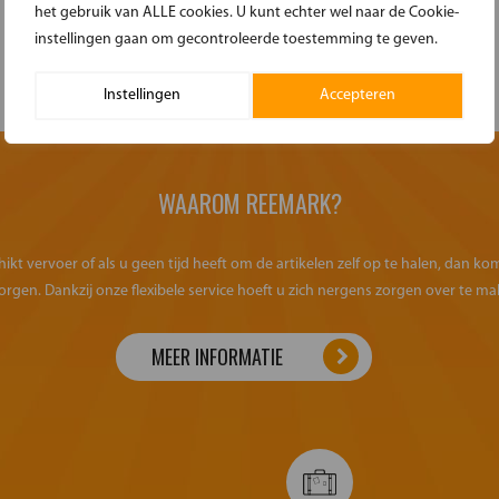
het gebruik van ALLE cookies. U kunt echter wel naar de Cookie-
instellingen gaan om gecontroleerde toestemming te geven.
Instellingen
Accepteren
WAAROM REEMARK?
kt vervoer of als u geen tijd heeft om de artikelen zelf op te halen, dan k
orgen. Dankzij onze flexibele service hoeft u zich nergens zorgen over te ma
MEER INFORMATIE