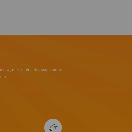
omen wij deze uiteraard graag voor u
ken.