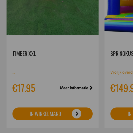
TIMBER XXL
SPRINGKUS
...
Vrolijk overd
€17.95
€149.
Meer informatie
IN WINKELMAND
IN