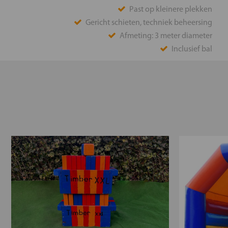
Past op kleinere plekken
Gericht schieten, techniek beheersing
Afmeting: 3 meter diameter
Inclusief bal