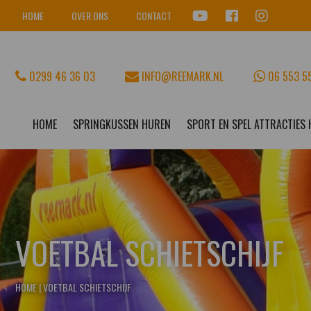
HOME
OVER ONS
CONTACT
0299 46 36 03
INFO@REEMARK.NL
06 553 5
HOME
SPRINGKUSSEN HUREN
SPORT EN SPEL ATTRACTIES
VOETBAL SCHIETSCHIJF
HOME
|
VOETBAL SCHIETSCHIJF