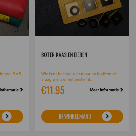
BOTER KAAS EN EIEREN
 spel. 5 x 5
Wie kent het spel niet maar nu is alleen de
vraag wie is er het beste in!...
€11.95
informatie
Meer informatie
IN WINKELMAND