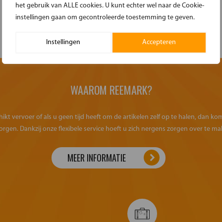
het gebruik van ALLE cookies. U kunt echter wel naar de Cookie-
instellingen gaan om gecontroleerde toestemming te geven.
Instellingen
Accepteren
WAAROM REEMARK?
kt vervoer of als u geen tijd heeft om de artikelen zelf op te halen, dan k
orgen. Dankzij onze flexibele service hoeft u zich nergens zorgen over te ma
MEER INFORMATIE