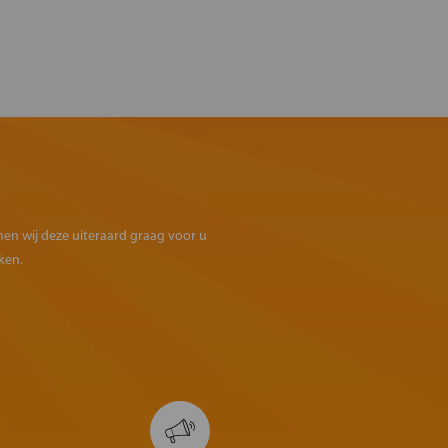
omen wij deze uiteraard graag voor u
ken.