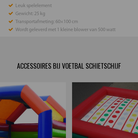
Leuk spelelement
Gewicht: 25 kg
Transportafmeting: 60×100 cm
Wordt geleverd met 1 kleine blower van 500 watt
ACCESSOIRES BIJ VOETBAL SCHIETSCHIJF