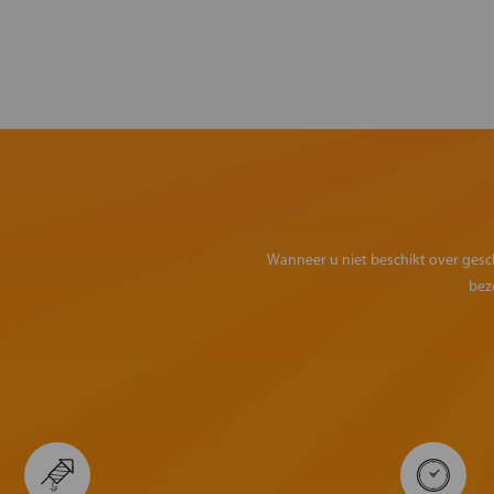
Wanneer u niet beschikt over geschi
bez