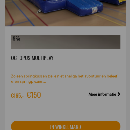
-9%
OCTOPUS MULTIPLAY
Zo een springkussen zie je niet snel ga het avontuur en beleef
uren springplezier!...
€150
€165,-
Meer informatie
IN WINKELMAND