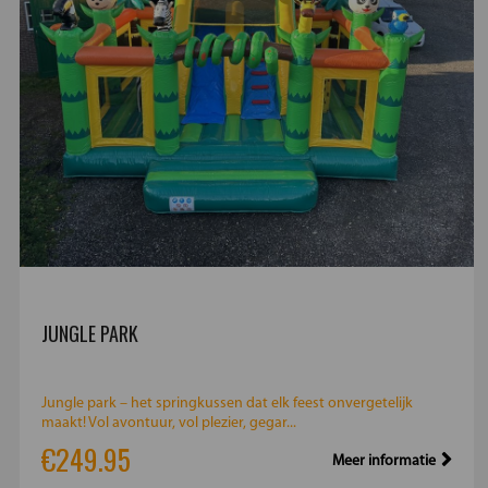
JUNGLE PARK
Jungle park – het springkussen dat elk feest onvergetelijk
maakt! Vol avontuur, vol plezier, gegar...
€249.95
Meer informatie