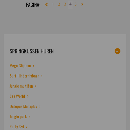
1
2
3
4
5
SPRINGKUSSEN HUREN
Mega Glijbaan
Surf Hindernisbaan
Jungle multifun
Sea World
Octopus Multiplay
Jungle park
Party 3×4