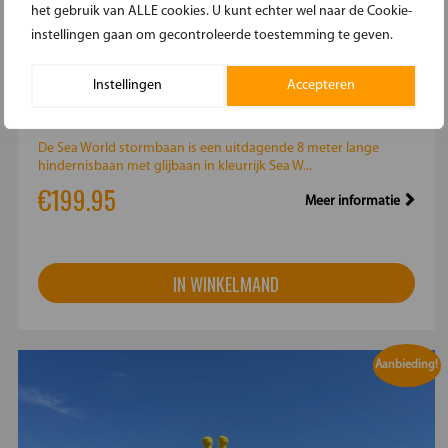
het gebruik van ALLE cookies. U kunt echter wel naar de Cookie-
instellingen gaan om gecontroleerde toestemming te geven.
SEA WORLD
Instellingen
Accepteren
De Sea World stormbaan is een uitdagende 8 meter lange
hindernisbaan met glijbaan in kleurrijk Sea W...
€199.95
Meer informatie
IN WINKELMAND
Aanbieding!