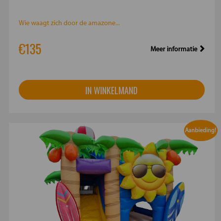
Wie waagt zich door de amazone...
€135
Meer informatie
IN WINKELMAND
Aanbieding!