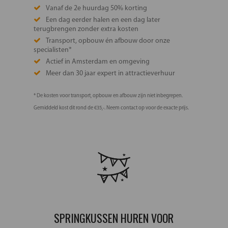
Vanaf de 2e huurdag 50% korting
Een dag eerder halen en een dag later
terugbrengen zonder extra kosten
Transport, opbouw én afbouw door onze
specialisten*
Actief in Amsterdam en omgeving
Meer dan 30 jaar expert in attractieverhuur
* De kosten voor transport, opbouw en afbouw zijn niet inbegrepen.
Gemiddeld kost dit rond de €35,-. Neem contact op voor de exacte prijs.
SPRINGKUSSEN HUREN VOOR